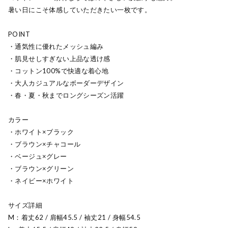
暑い日にこそ体感していただきたい一枚です。
POINT
・通気性に優れたメッシュ編み
・肌見せしすぎない上品な透け感
・コットン100%で快適な着心地
・大人カジュアルなボーダーデザイン
・春・夏・秋までロングシーズン活躍
カラー
・ホワイト×ブラック
・ブラウン×チャコール
・ベージュ×グレー
・ブラウン×グリーン
・ネイビー×ホワイト
サイズ詳細
M：着丈62 / 肩幅45.5 / 袖丈21 / 身幅54.5