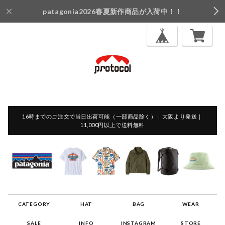
patagonia2026春夏新作商品が入荷中！！
16時までのご注文で当日出荷可能（一部商品除く）｜大阪より発送｜
11,000円以上で送料無料
CATEGORY
HAT
BAG
WEAR
SALE
INFO
INSTAGRAM
STORE