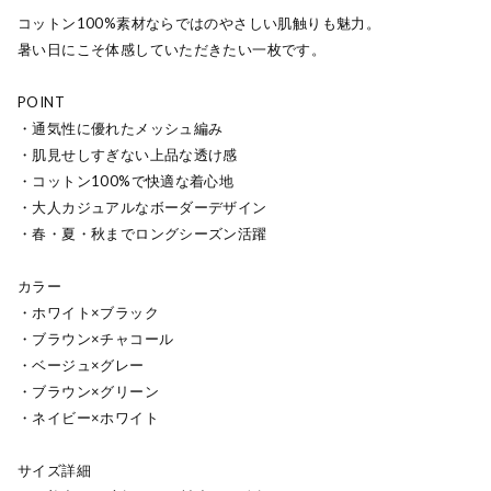
コットン100%素材ならではのやさしい肌触りも魅力。
暑い日にこそ体感していただきたい一枚です。
POINT
・通気性に優れたメッシュ編み
・肌見せしすぎない上品な透け感
・コットン100%で快適な着心地
・大人カジュアルなボーダーデザイン
・春・夏・秋までロングシーズン活躍
カラー
・ホワイト×ブラック
・ブラウン×チャコール
・ベージュ×グレー
・ブラウン×グリーン
・ネイビー×ホワイト
サイズ詳細