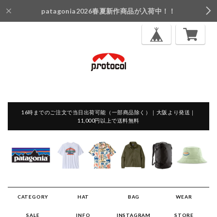
patagonia2026春夏新作商品が入荷中！！
16時までのご注文で当日出荷可能（一部商品除く）｜大阪より発送｜
11,000円以上で送料無料
CATEGORY
HAT
BAG
WEAR
SALE
INFO
INSTAGRAM
STORE