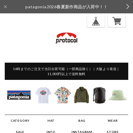
patagonia2026春夏新作商品が入荷中！！
16時までのご注文で当日出荷可能（一部商品除く）｜大阪より発送｜
11,000円以上で送料無料
CATEGORY
HAT
BAG
WEAR
SALE
INFO
INSTAGRAM
STORE