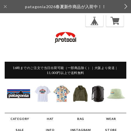
patagonia2026春夏新作商品が入荷中！！
16時までのご注文で当日出荷可能（一部商品除く）｜大阪より発送｜
11,000円以上で送料無料
CATEGORY
HAT
BAG
WEAR
SALE
INFO
INSTAGRAM
STORE