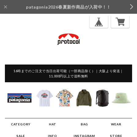
patagonia2026春夏新作商品が入荷中！！
16時までのご注文で当日出荷可能（一部商品除く）｜大阪より発送｜
11,000円以上で送料無料
CATEGORY
HAT
BAG
WEAR
SALE
INFO
INSTAGRAM
STORE