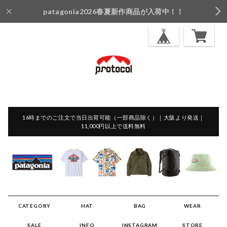
patagonia2026春夏新作商品が入荷中！！
16時までのご注文で当日出荷可能（一部商品除く）｜大阪より発送｜
11,000円以上で送料無料
CATEGORY
HAT
BAG
WEAR
SALE
INFO
INSTAGRAM
STORE