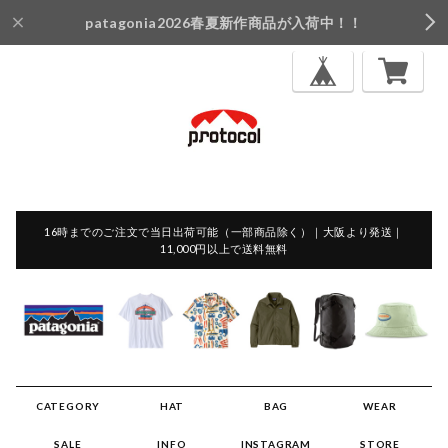
patagonia2026春夏新作商品が入荷中！！
16時までのご注文で当日出荷可能（一部商品除く）｜大阪より発送｜
11,000円以上で送料無料
CATEGORY
HAT
BAG
WEAR
SALE
INFO
INSTAGRAM
STORE