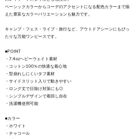
ベーシックカラーからコーデのアクセントになる配色カラーまで揃
えた豊富なカラーバリエーションも魅力です。
キャンプ・フェス・ライブ・旅行など、アウトドアシーンにもぴっ
たりな万能ワンピースです。
■POINT
・7.4ozヘビーウェイト素材
・コットン100％の快適な着心地
・型崩れしにくいタフ素材
・サイドスリット入りで動きやすい
・ロング丈で日除け対策にも◎
・シンプルデザインで着回し自在
・洗濯機使用可能
■カラー
・ホワイト
・チャコール