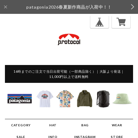
patagonia2026春夏新作商品が入荷中！！
16時までのご注文で当日出荷可能（一部商品除く）｜大阪より発送｜
11,000円以上で送料無料
CATEGORY
HAT
BAG
WEAR
SALE
INFO
INSTAGRAM
STORE