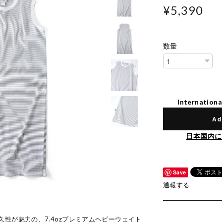
¥5,390
数量
Internationa
Ad
日本国内に
Save
通報する
性が魅力の、7.4ozプレミアムヘビーウェイト