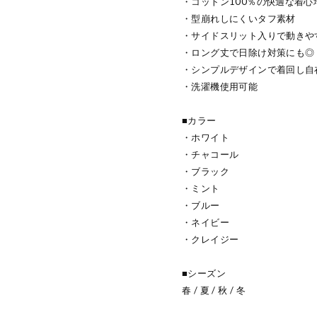
・コットン100％の快適な着心
・型崩れしにくいタフ素材
・サイドスリット入りで動きや
・ロング丈で日除け対策にも◎
・シンプルデザインで着回し自
・洗濯機使用可能
■カラー
・ホワイト
・チャコール
・ブラック
・ミント
・ブルー
・ネイビー
・クレイジー
■シーズン
春 / 夏 / 秋 / 冬