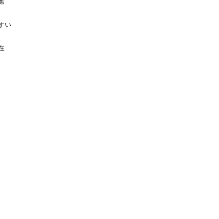
地
すい
在