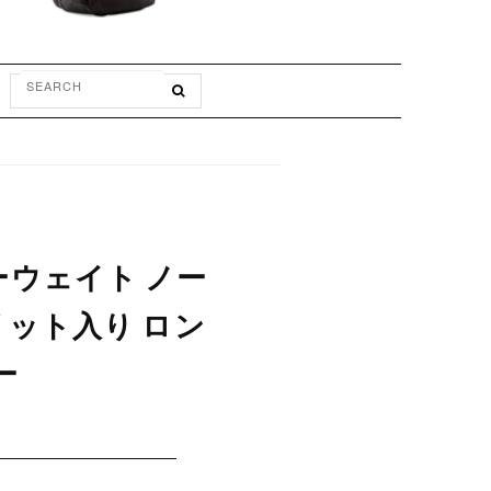
ビーウェイト ノー
リット入り ロン
ー