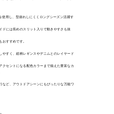
材を使用し、型崩れしにくくロングシーズン活躍す
イドには長めのスリット入りで動きやすさも抜
もおすすめです。
しやすく、総柄レギンスやデニムとのレイヤード
アクセントになる配色カラーまで揃えた豊富なカ
。
行など、アウトドアシーンにもぴったりな万能ワ