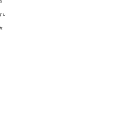
地
すい
在