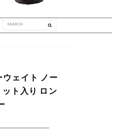
ビーウェイト ノー
リット入り ロン
ー