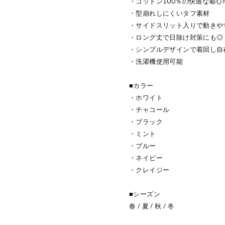
・コットン100％の快適な着心
・型崩れしにくいタフ素材
・サイドスリット入りで動きや
・ロング丈で日除け対策にも◎
・シンプルデザインで着回し自
・洗濯機使用可能
■カラー
・ホワイト
・チャコール
・ブラック
・ミント
・ブルー
・ネイビー
・クレイジー
■シーズン
春 / 夏 / 秋 / 冬