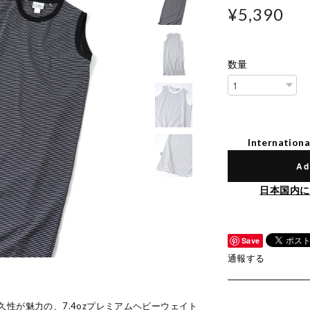
¥5,390
数量
Internationa
Ad
日本国内に
Save
通報する
性が魅力の、7.4ozプレミアムヘビーウェイト