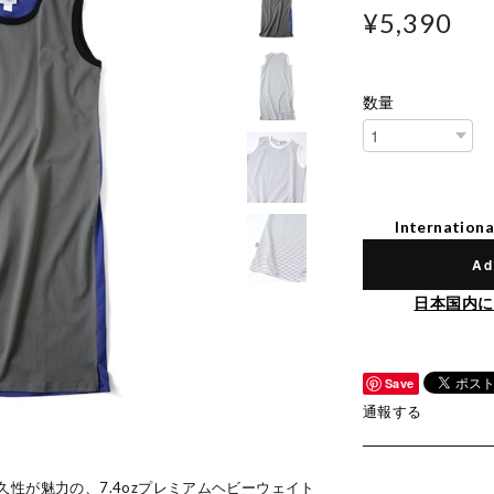
¥5,390
数量
Internationa
Ad
日本国内に
Save
通報する
性が魅力の、7.4ozプレミアムヘビーウェイト