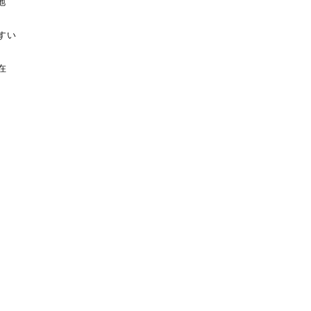
地
すい
在