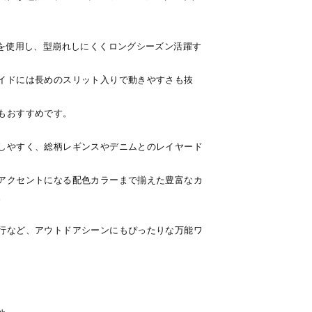
材を使用し、型崩れしにくくロングシーズン活躍す
イドには長めのスリット入りで動きやすさも抜
もおすすめです。
しやすく、総柄レギンスやデニムとのレイヤード
アクセントになる配色カラーまで揃えた豊富なカ
。
行など、アウトドアシーンにもぴったりな万能ワ