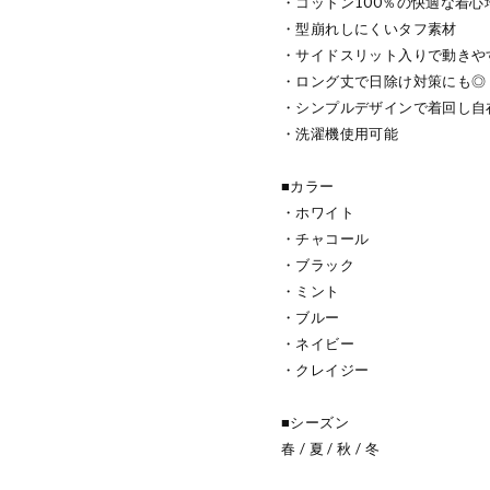
・コットン100％の快適な着心
・型崩れしにくいタフ素材
・サイドスリット入りで動きや
・ロング丈で日除け対策にも◎
・シンプルデザインで着回し自
・洗濯機使用可能
■カラー
・ホワイト
・チャコール
・ブラック
・ミント
・ブルー
・ネイビー
・クレイジー
■シーズン
春 / 夏 / 秋 / 冬