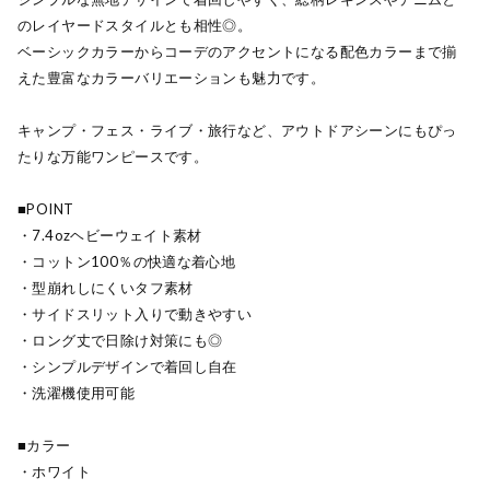
のレイヤードスタイルとも相性◎。
ベーシックカラーからコーデのアクセントになる配色カラーまで揃
えた豊富なカラーバリエーションも魅力です。
キャンプ・フェス・ライブ・旅行など、アウトドアシーンにもぴっ
たりな万能ワンピースです。
■POINT
・7.4ozヘビーウェイト素材
・コットン100％の快適な着心地
・型崩れしにくいタフ素材
・サイドスリット入りで動きやすい
・ロング丈で日除け対策にも◎
・シンプルデザインで着回し自在
・洗濯機使用可能
■カラー
・ホワイト