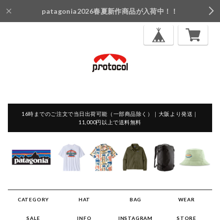
patagonia2026春夏新作商品が入荷中！！
16時までのご注文で当日出荷可能（一部商品除く）｜大阪より発送｜
11,000円以上で送料無料
CATEGORY
HAT
BAG
WEAR
SALE
INFO
INSTAGRAM
STORE