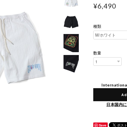
¥6,490
種類
数量
Internationa
Ad
日本国内に
Save