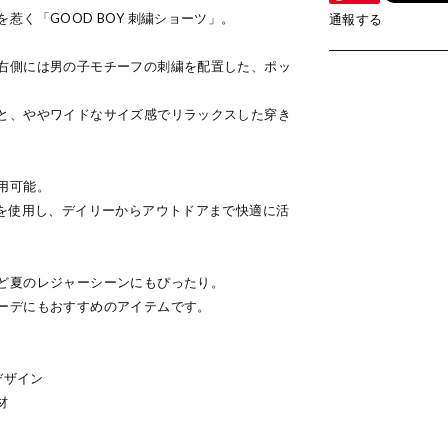
惹く「GOOD BOY 刺繍ショーツ」。
通報する
右側には男の子モチーフの刺繍を配置した、ポッ
と、ややワイドなサイズ感でリラックスした穿き
用可能。
材を使用し、デイリーからアウトドアまで快適に活
ど夏のレジャーシーンにもぴったり。
ーデにもおすすめのアイテムです。
デザイン
材