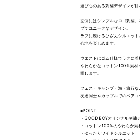
遊び心のある刺繍デザインが目を
左側にはシンプルなロゴ刺繍、
プでユニークなデザイン。
ラフに履けるひざ丈シルエット
心地を楽しめます。
ウエストはゴム仕様でラクに着
やわらかなコットン100％素
躍します。
フェス・キャンプ・海・旅行な
友達同士やカップルでのペアコ
■POINT
・GOOD BOYオリジナル刺繍
・コットン100％のやわらか素
・ゆったりワイドシルエット