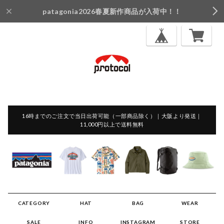
patagonia2026春夏新作商品が入荷中！！
16時までのご注文で当日出荷可能（一部商品除く）｜大阪より発送｜
11,000円以上で送料無料
CATEGORY
HAT
BAG
WEAR
SALE
INFO
INSTAGRAM
STORE