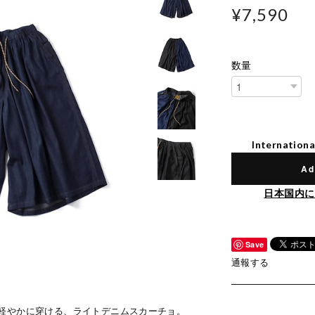
¥7,590
数量
Internationa
Ad
日本国内に
Save
通報する
軽やかに穿ける、ライトデニムスカーチョ。