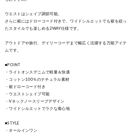
ウエストはシェイプ調節可能。
さらに裾にはドローコード付きで、ワイドシルエットでも裾を絞っ
たスタイルでも楽しめる2WAY仕様です。
アウトドアや旅行、デイリーコーデまで幅広く活躍する万能アイテ
ムです。
■POINT
・ライトオンスデニムで軽量＆快適
・コットン100％のナチュラル素材
・裾ドローコード付き
・ウエストシェイプ可能
・Vネックノースリーブデザイン
・ワイドシルエットでラクな着心地
■STYLE
・オールインワン