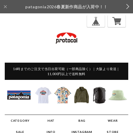
patagonia2026春夏新作商品が入荷中！！
16時までのご注文で当日出荷可能（一部商品除く）｜大阪より発送｜
11,000円以上で送料無料
CATEGORY
HAT
BAG
WEAR
SALE
INFO
INSTAGRAM
STORE