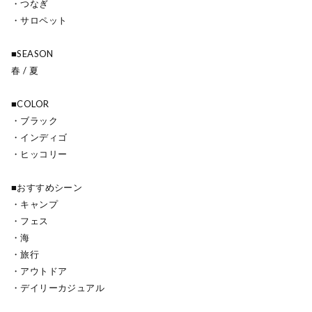
・つなぎ
・サロペット
■SEASON
春 / 夏
■COLOR
・ブラック
・インディゴ
・ヒッコリー
■おすすめシーン
・キャンプ
・フェス
・海
・旅行
・アウトドア
・デイリーカジュアル