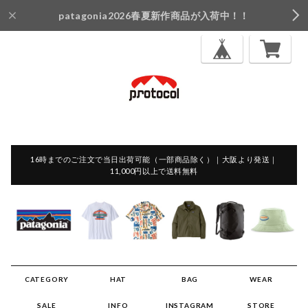
patagonia2026春夏新作商品が入荷中！！
16時までのご注文で当日出荷可能（一部商品除く）｜大阪より発送｜
11,000円以上で送料無料
CATEGORY
HAT
BAG
WEAR
SALE
INFO
INSTAGRAM
STORE