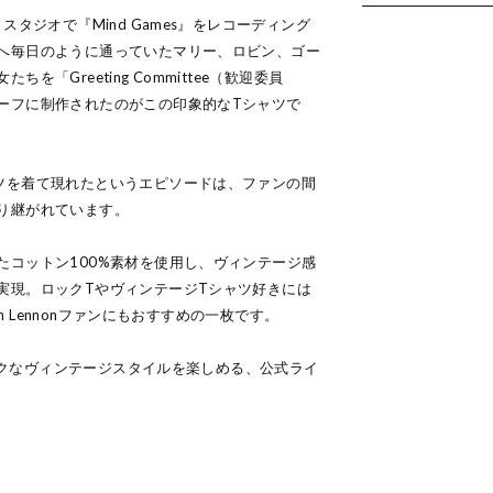
スタジオで『Mind Games』をレコーディング
へ毎日のように通っていたマリー、ロビン、ゴー
を「Greeting Committee（歓迎委員
ーフに制作されたのがこの印象的なTシャツで
ツを着て現れたというエピソードは、ファンの間
り継がれています。
たコットン100%素材を使用し、ヴィンテージ感
実現。ロックTやヴィンテージTシャツ好きには
hn Lennonファンにもおすすめの一枚です。
ラシックなヴィンテージスタイルを楽しめる、公式ライ