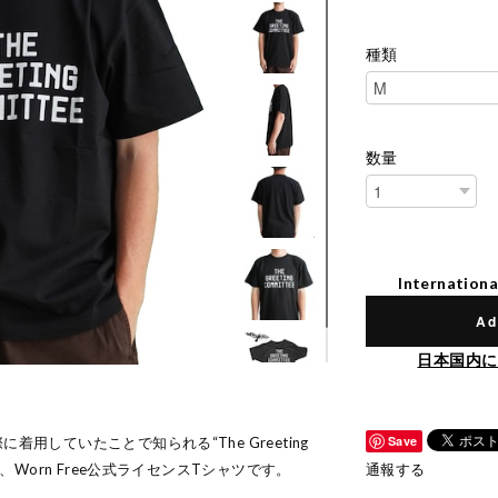
種類
数量
Internationa
Ad
日本国内に
Save
着用していたことで知られる“The Greeting
た、Worn Free公式ライセンスTシャツです。
通報する