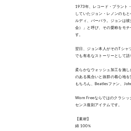
1973年、レコード・プラント・
していたジョン・レノンのもと
ルディ、バーバラ。ジョンは彼女たち
会）」と呼び、その愛称をモチ
す。
翌日、ジョン本人がそのTシャ
でも有名なストーリーとして語
柔らかなウォッシュ加工を施し
のある風合いと抜群の着心地を
もちろん、Beatlesファン、Jo
Worn Freeならではのク
センス復刻アイテムです。
【素材】
綿 100％