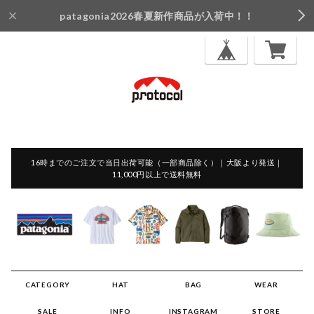
patagonia2026春夏新作商品が入荷中！！
16時までのご注文で当日出荷可能（一部商品除く）｜大阪より発送｜
11,000円以上で送料無料
CATEGORY
HAT
BAG
WEAR
SALE
INFO
INSTAGRAM
STORE