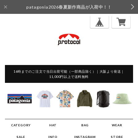
patagonia2026春夏新作商品が入荷中！！
16時までのご注文で当日出荷可能（一部商品除く）｜大阪より発送｜
11,000円以上で送料無料
CATEGORY
HAT
BAG
WEAR
SALE
INFO
INSTAGRAM
STORE