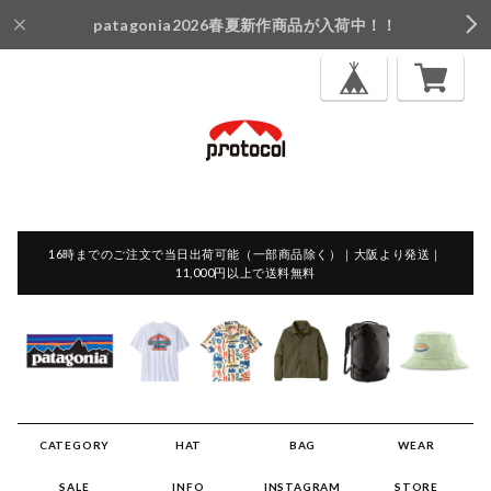
patagonia2026春夏新作商品が入荷中！！
16時までのご注文で当日出荷可能（一部商品除く）｜大阪より発送｜
11,000円以上で送料無料
CATEGORY
HAT
BAG
WEAR
SALE
INFO
INSTAGRAM
STORE