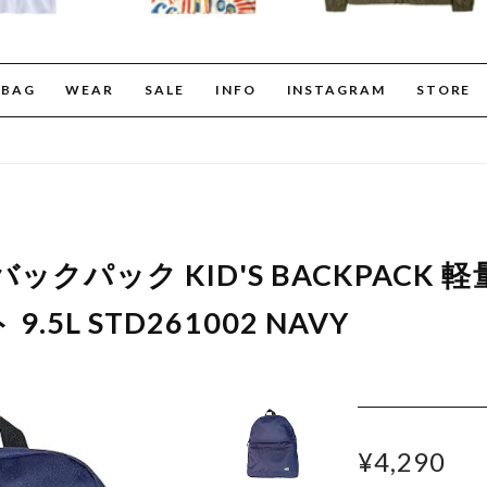
BAG
WEAR
SALE
INFO
INSTAGRAM
STORE
バックパック KID'S BACKPACK 
5L STD261002 NAVY
¥4,290