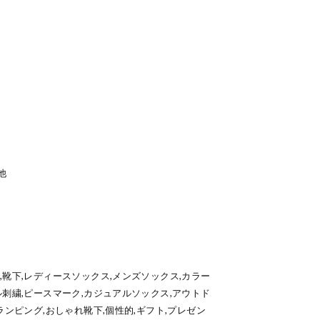
）
他
,靴下,レディースソックス,メンズソックス,カラー
ル刺繍,ピースマーク,カジュアルソックス,アウトド
ランピング,おしゃれ靴下,個性的,ギフト,プレゼン