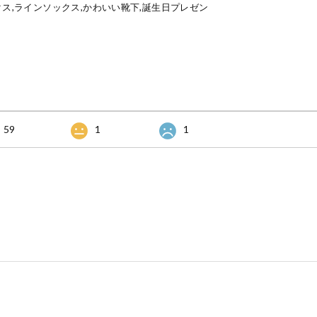
クス,ラインソックス,かわいい靴下,誕生日プレゼン
59
1
1