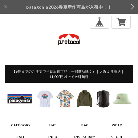
patagonia2026春夏新作商品が入荷中！！
16時までのご注文で当日出荷可能（一部商品除く）｜大阪より発送｜
11,000円以上で送料無料
CATEGORY
HAT
BAG
WEAR
SALE
INFO
INSTAGRAM
STORE