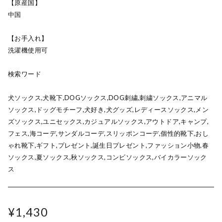
【原産国】
中国
【お手入れ】
洗濯機使用可
検索ワード
犬ソックス,犬靴下,DOGソックス,DOG刺繍,刺繍ソックス,アニマル
ソックス,ドッグモチーフ,犬好き,犬グッズ,レディースソックス,メン
ズソックス,ユニセックス,カジュアルソックス,アウトドア,キャンプ,
フェス,海コーデ,サンダルコーデ,スリッポンコーデ,個性的靴下,おし
ゃれ靴下,ギフト,プレゼント,誕生日プレゼント,ファッション小物,春
ソックス,夏ソックス,秋ソックス,コンビソックス,バイカラーソック
ス
¥1,430