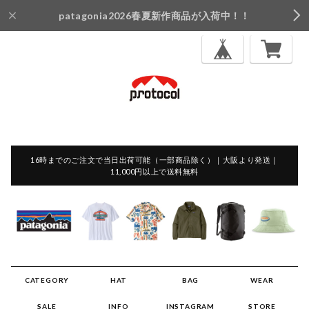
patagonia2026春夏新作商品が入荷中！！
16時までのご注文で当日出荷可能（一部商品除く）｜大阪より発送｜
11,000円以上で送料無料
CATEGORY
HAT
BAG
WEAR
SALE
INFO
INSTAGRAM
STORE