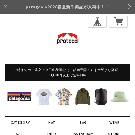
patagonia2026春夏新作商品が入荷中！！
16時までのご注文で当日出荷可能（一部商品除く）｜大阪より発送｜
11,000円以上で送料無料
CATEGORY
HAT
BAG
WEAR
SALE
INFO
INSTAGRAM
STORE