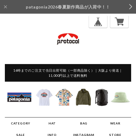
patagonia2026春夏新作商品が入荷中！！
16時までのご注文で当日出荷可能（一部商品除く）｜大阪より発送｜
11,000円以上で送料無料
CATEGORY
HAT
BAG
WEAR
SALE
INFO
INSTAGRAM
STORE