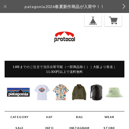
patagonia2026春夏新作商品が入荷中！！
16時までのご注文で当日出荷可能（一部商品除く）｜大阪より発送｜
11,000円以上で送料無料
CATEGORY
HAT
BAG
WEAR
SALE
INFO
INSTAGRAM
STORE