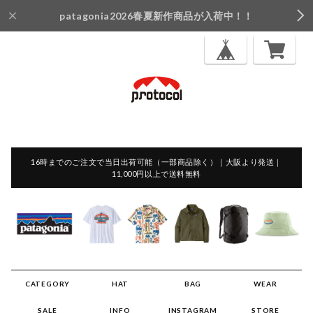
patagonia2026春夏新作商品が入荷中！！
16時までのご注文で当日出荷可能（一部商品除く）｜大阪より発送｜
11,000円以上で送料無料
CATEGORY
HAT
BAG
WEAR
SALE
INFO
INSTAGRAM
STORE