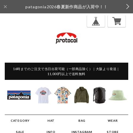
patagonia2026春夏新作商品が入荷中！！
16時までのご注文で当日出荷可能（一部商品除く）｜大阪より発送｜
11,000円以上で送料無料
CATEGORY
HAT
BAG
WEAR
SALE
INFO
INSTAGRAM
STORE