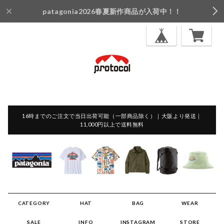
patagonia2026春夏新作商品が入荷中！！
16時までのご注文で当日出荷可能（一部商品除く）｜大阪より発送｜
11,000円以上で送料無料
CATEGORY
HAT
BAG
WEAR
SALE
INFO
INSTAGRAM
STORE