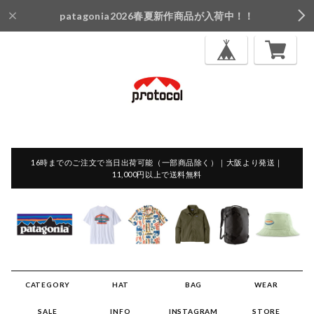
patagonia2026春夏新作商品が入荷中！！
16時までのご注文で当日出荷可能（一部商品除く）｜大阪より発送｜
11,000円以上で送料無料
CATEGORY
HAT
BAG
WEAR
SALE
INFO
INSTAGRAM
STORE