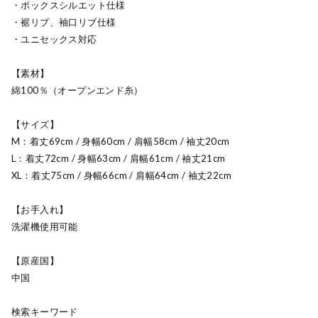
・ボックスシルエット仕様
・裾リブ、袖口リブ仕様
・ユニセックス対応
【素材】
綿100％（オープンエンド糸）
【サイズ】
M：着丈69cm / 身幅60cm / 肩幅58cm / 袖丈20cm
L：着丈72cm / 身幅63cm / 肩幅61cm / 袖丈21cm
XL：着丈75cm / 身幅66cm / 肩幅64cm / 袖丈22cm
【お手入れ】
洗濯機使用可能
【原産国】
中国
検索キーワード