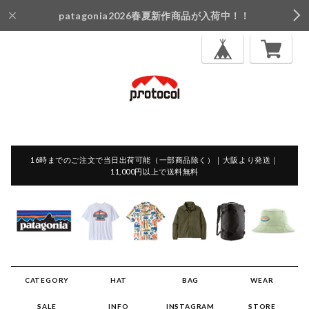
patagonia2026春夏新作商品が入荷中！！
16時までのご注文で当日出荷可能（一部商品除く）｜大阪より発送｜
11,000円以上で送料無料
CATEGORY
HAT
BAG
WEAR
SALE
INFO
INSTAGRAM
STORE