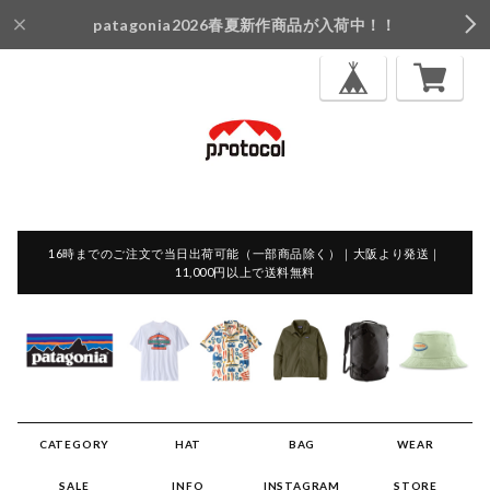
patagonia2026春夏新作商品が入荷中！！
16時までのご注文で当日出荷可能（一部商品除く）｜大阪より発送｜
11,000円以上で送料無料
CATEGORY
HAT
BAG
WEAR
SALE
INFO
INSTAGRAM
STORE