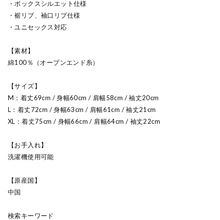
・ボックスシルエット仕様
・裾リブ、袖口リブ仕様
・ユニセックス対応
【素材】
綿100％（オープンエンド糸）
【サイズ】
M：着丈69cm / 身幅60cm / 肩幅58cm / 袖丈20cm
L：着丈72cm / 身幅63cm / 肩幅61cm / 袖丈21cm
XL：着丈75cm / 身幅66cm / 肩幅64cm / 袖丈22cm
【お手入れ】
洗濯機使用可能
【原産国】
中国
検索キーワード