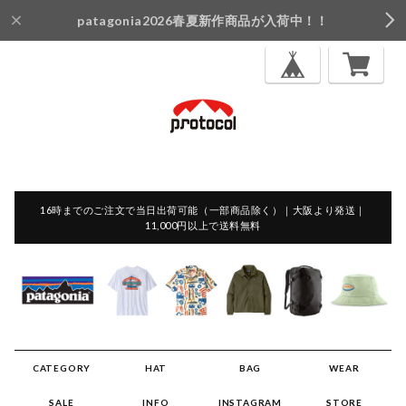
patagonia2026春夏新作商品が入荷中！！
16時までのご注文で当日出荷可能（一部商品除く）｜大阪より発送｜
11,000円以上で送料無料
CATEGORY
HAT
BAG
WEAR
SALE
INFO
INSTAGRAM
STORE