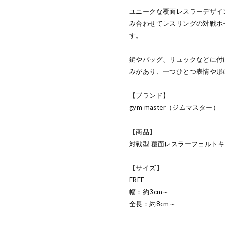
ユニークな覆面レスラーデザイ
み合わせてレスリングの対戦ポ
す。
鍵やバッグ、リュックなどに付
みがあり、一つひとつ表情や形
【ブランド】
gym master（ジムマスター）
【商品】
対戦型 覆面レスラーフェルト
【サイズ】
FREE
幅：約3cm～
全長：約8cm～