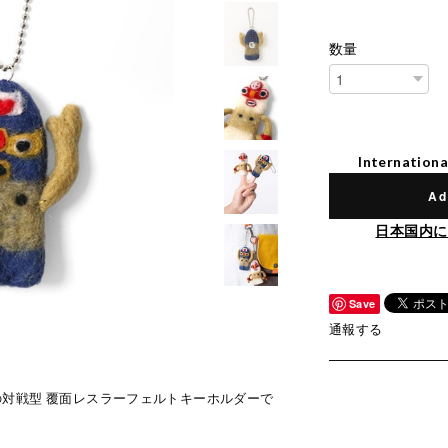
数量
Internationa
Ad
日本国内に
Save
通報する
ー）の対戦型 覆面レスラーフェルトキーホルダーで