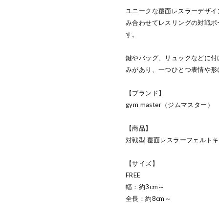
ユニークな覆面レスラーデザイ
み合わせてレスリングの対戦ポ
す。
鍵やバッグ、リュックなどに付
みがあり、一つひとつ表情や形
【ブランド】
gym master（ジムマスター）
【商品】
対戦型 覆面レスラーフェルト
【サイズ】
FREE
幅：約3cm～
全長：約8cm～