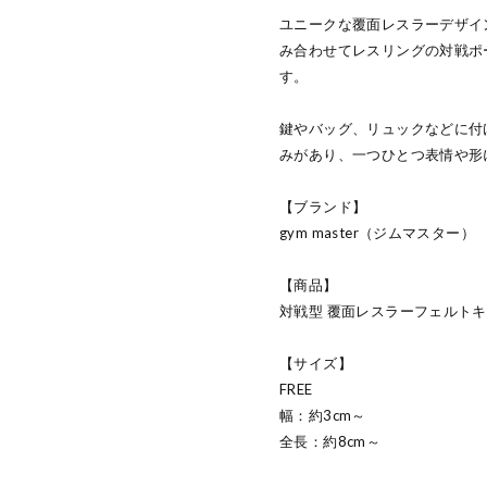
ユニークな覆面レスラーデザイ
み合わせてレスリングの対戦ポ
す。
鍵やバッグ、リュックなどに付
みがあり、一つひとつ表情や形
【ブランド】
gym master（ジムマスター）
【商品】
対戦型 覆面レスラーフェルト
【サイズ】
FREE
幅：約3cm～
全長：約8cm～