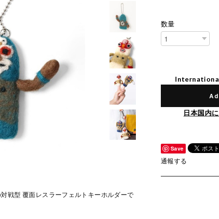
数量
Internationa
Ad
日本国内に
Save
通報する
ー）の対戦型 覆面レスラーフェルトキーホルダーで