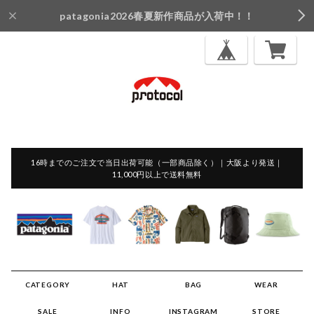
patagonia2026春夏新作商品が入荷中！！
16時までのご注文で当日出荷可能（一部商品除く）｜大阪より発送｜
11,000円以上で送料無料
CATEGORY
HAT
BAG
WEAR
SALE
INFO
INSTAGRAM
STORE