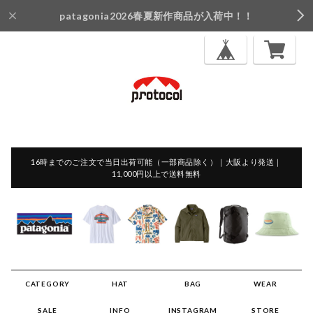
patagonia2026春夏新作商品が入荷中！！
16時までのご注文で当日出荷可能（一部商品除く）｜大阪より発送｜
11,000円以上で送料無料
CATEGORY
HAT
BAG
WEAR
SALE
INFO
INSTAGRAM
STORE