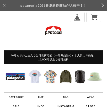
patagonia2026春夏新作商品が入荷中！！
16時までのご注文で当日出荷可能（一部商品除く）｜大阪より発送｜
11,000円以上で送料無料
CATEGORY
HAT
BAG
WEAR
SALE
INFO
INSTAGRAM
STORE