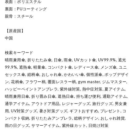
表面：ポリエステル
裏面：PUコーティング
親骨：スチール
【原産国】
中国
検索キーワード
晴雨兼用傘, 折りたたみ傘, 日傘, 雨傘, UVカット傘, UV99.9%, 遮光
99.9%, 遮熱傘, 軽量傘, コンパクト傘, レディース傘, メンズ傘, ユニ
セックス傘, 総柄傘, おしゃれ傘, かわいい傘, 個性派傘, ポップデザイ
ン, 花柄傘, フラワー柄, 覆面レスラー柄, gym master, ジムマスター,
ハッピーペイントアンブレラ, 紫外線対策, 熱中症対策, 夏アイテム,
晴雨兼用日傘, 折り畳み日傘, 遮熱日傘, 持ち運び便利, 通勤アイテム,
通学アイテム, アウトドア用品, レジャーグッズ, 旅行グッズ, 男女兼
用, UV対策グッズ, 暑さ対策グッズ, ギフトおすすめ, プレゼント, コ
ンパクト収納, 折りたたみアンブレラ, 総柄デザイン, おしゃれ雑貨,
雨の日グッズ, サマーアイテム, 紫外線カット, 日焼け対策