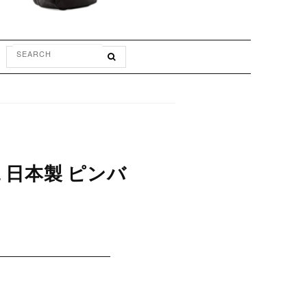
LL 日本製 ピンバ
ク