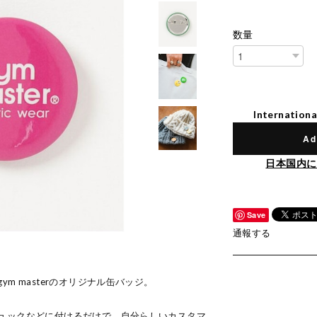
数量
Internationa
Ad
日本国内に
Save
通報する
m masterのオリジナル缶バッジ。
ュックなどに付けるだけで、自分らしいカスタマ