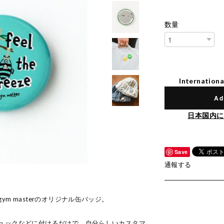
数量
Internationa
Ad
日本国内に
Save
通報する
m masterのオリジナル缶バッジ。
ュックなどに付けるだけで、自分らしいカスタマ