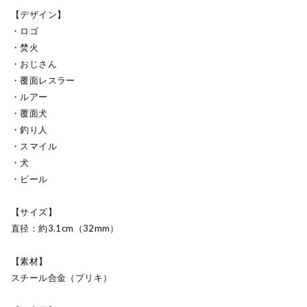
【デザイン】
・ロゴ
・焚火
・おじさん
・覆面レスラー
・ルアー
・覆面犬
・釣り人
・スマイル
・犬
・ビール
【サイズ】
直径：約3.1cm（32mm）
【素材】
スチール合金（ブリキ）