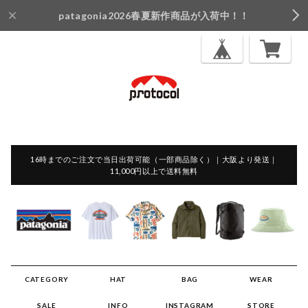
patagonia2026春夏新作商品が入荷中！！
16時までのご注文で当日出荷可能（一部商品除く）｜大阪より発送｜
11,000円以上で送料無料
CATEGORY
HAT
BAG
WEAR
SALE
INFO
INSTAGRAM
STORE