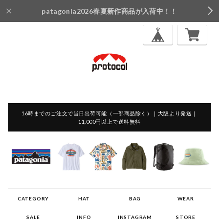
patagonia2026春夏新作商品が入荷中！！
16時までのご注文で当日出荷可能（一部商品除く）｜大阪より発送｜
11,000円以上で送料無料
CATEGORY
HAT
BAG
WEAR
SALE
INFO
INSTAGRAM
STORE