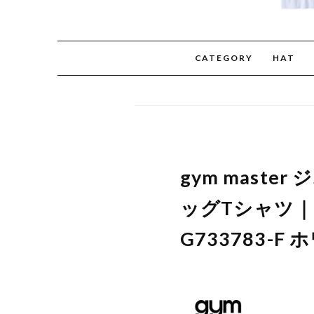
CATEGORY
HAT
gym master
ッグTシャツ｜
G733783-F