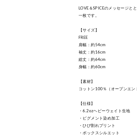
LOVE＆SPICEのメッセー
一枚です。
【サイズ】
FREE
肩幅：約54cm
袖丈：約16cm
総丈：約64cm
身幅：約60cm
【素材】
コットン100％（オープンエン
【仕様】
・6.2ozヘビーウェイト生地
・ピグメント染め加工
・ひび割れプリント
・ボックスシルエット