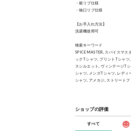
・裾リブ仕様
・袖口リブ仕様
【お手入れ方法】
洗濯機使用可
検索キーワード
SPICE MASTER, スパイス
ックTシャツ, プリントTシャツ,
スシルエット, ヴィンテージTシ
シャツ, メンズTシャツ, レディー
シャツ, アメカジ, ストリートファッ
ショップの評価
すべて