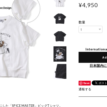
¥4,950
数量
Internationa
Ad
日本国内に
Save
通報する
た「SPICE MASTER」ビッグTシャツ。