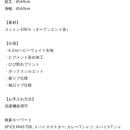
総丈：約64cm
身幅：約60cm
【素材】
コットン100％（オープンエンド糸）
【仕様】
・6.2ozヘビーウェイト生地
・ピグメント染め加工
・ひび割れプリント
・ボックスシルエット
・裾リブ仕様
・袖口リブ仕様
【お手入れ方法】
洗濯機使用可
検索キーワード
SPICE MASTER, スパイスマスター, カレーTシャツ, スパイスTシャ