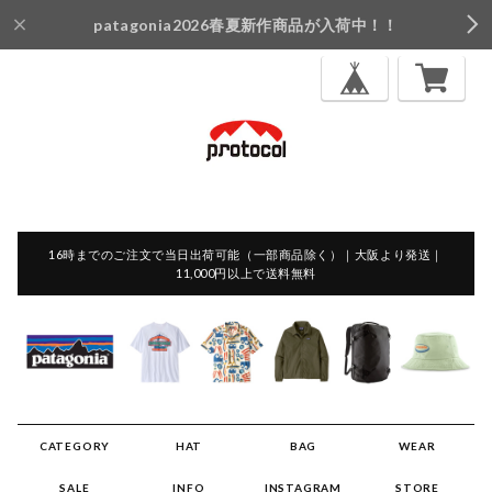
patagonia2026春夏新作商品が入荷中！！
16時までのご注文で当日出荷可能（一部商品除く）｜大阪より発送｜
11,000円以上で送料無料
CATEGORY
HAT
BAG
WEAR
SALE
INFO
INSTAGRAM
STORE