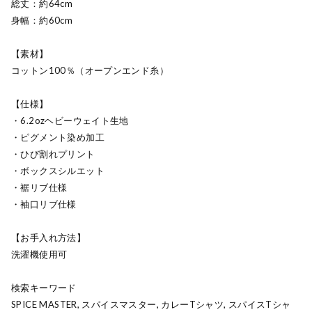
総丈：約64cm
身幅：約60cm
【素材】
コットン100％（オープンエンド糸）
【仕様】
・6.2ozヘビーウェイト生地
・ピグメント染め加工
・ひび割れプリント
・ボックスシルエット
・裾リブ仕様
・袖口リブ仕様
【お手入れ方法】
洗濯機使用可
検索キーワード
SPICE MASTER, スパイスマスター, カレーTシャツ, スパイスTシャ