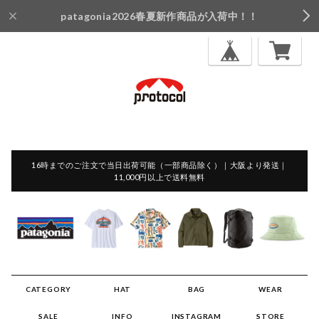
patagonia2026春夏新作商品が入荷中！！
16時までのご注文で当日出荷可能（一部商品除く）｜大阪より発送｜
11,000円以上で送料無料
CATEGORY
HAT
BAG
WEAR
SALE
INFO
INSTAGRAM
STORE