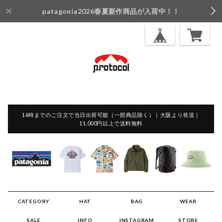
patagonia2026春夏新作商品が入荷中！！
16時までのご注文で当日出荷可能（一部商品除く）｜大阪より発送｜
11,000円以上で送料無料
CATEGORY
HAT
BAG
WEAR
SALE
INFO
INSTAGRAM
STORE