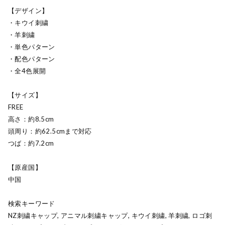
【デザイン】
・キウイ刺繍
・羊刺繍
・単色パターン
・配色パターン
・全4色展開
【サイズ】
FREE
高さ：約8.5cm
頭周り：約62.5cmまで対応
つば：約7.2cm
【原産国】
中国
検索キーワード
NZ刺繍キャップ, アニマル刺繍キャップ, キウイ刺繍, 羊刺繍, ロゴ刺