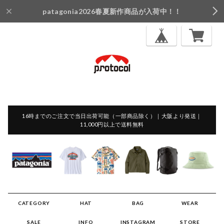
patagonia2026春夏新作商品が入荷中！！
16時までのご注文で当日出荷可能（一部商品除く）｜大阪より発送｜
11,000円以上で送料無料
CATEGORY
HAT
BAG
WEAR
SALE
INFO
INSTAGRAM
STORE